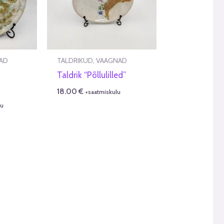
AD
TALDRIKUD, VAAGNAD
Taldrik “Põllulilled”
18.00
€
+saatmiskulu
lu