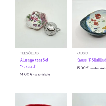
TEESÕELAD
KAUSID
Alusega teesõel
Kauss “Põllulilled
“Fuksiad”
15.00
€
+saatmiskul
14.00
€
+saatmiskulu