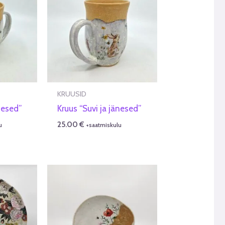
KRUUSID
nesed”
Kruus “Suvi ja jänesed”
25.00
€
u
+saatmiskulu