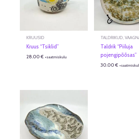
KRUUSID
TALDRIKUD, VAAGN
Kruus “Tsiklid”
Taldrik “Piiluja
pojengipõõsas”
28.00
€
+saatmiskulu
30.00
€
+saatmisku