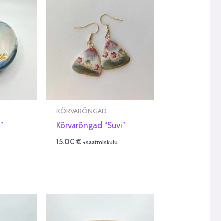
KÕRVARÕNGAD
”
Kõrvarõngad “Suvi”
15.00
€
u
+saatmiskulu