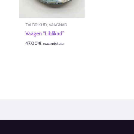
TALDRIKUD, VAAGNAD
Vaagen “Liblikad”
47.00
€
+saatmiskulu