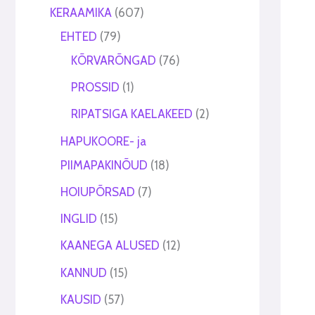
t
t
KERAAMIKA
607
EHTED
79
KÕRVARÕNGAD
76
PROSSID
1
RIPATSIGA KAELAKEED
2
HAPUKOORE- ja
PIIMAPAKINÕUD
18
HOIUPÕRSAD
7
INGLID
15
KAANEGA ALUSED
12
KANNUD
15
KAUSID
57