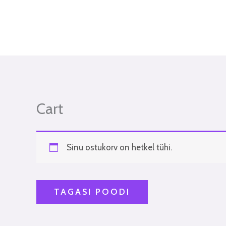
Skip
to
content
Cart
Sinu ostukorv on hetkel tühi.
TAGASI POODI