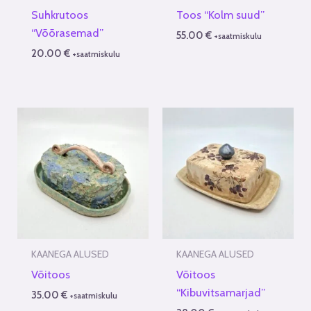
Suhkrutoos
Toos “Kolm suud”
“Võõrasemad”
55.00
€
+saatmiskulu
20.00
€
+saatmiskulu
KAANEGA ALUSED
KAANEGA ALUSED
Võitoos
Võitoos
“Kibuvitsamarjad”
35.00
€
+saatmiskulu