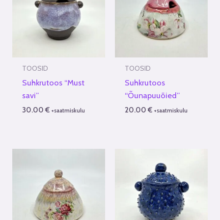
TOOSID
TOOSID
Suhkrutoos “Must
Suhkrutoos
savi”
“Õunapuuõied”
30.00
€
20.00
€
+saatmiskulu
+saatmiskulu