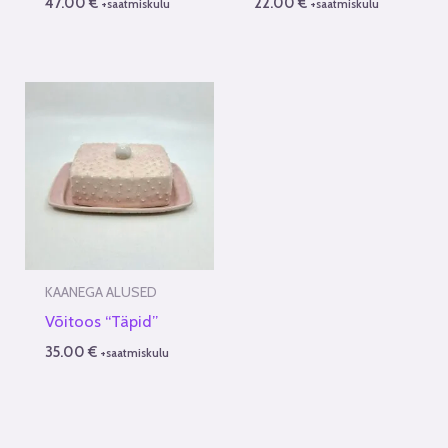
47.00
€
22.00
€
+saatmiskulu
+saatmiskulu
KAANEGA ALUSED
Võitoos “Täpid”
35.00
€
+saatmiskulu