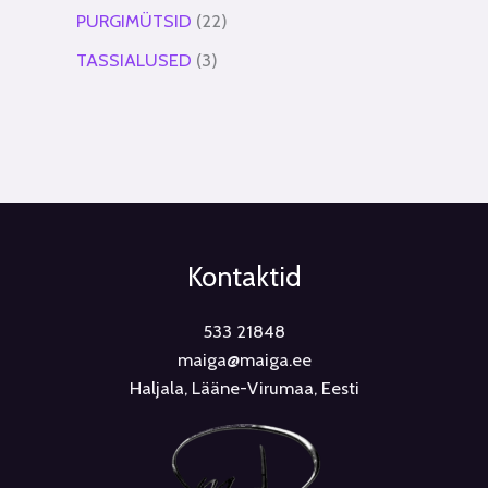
PURGIMÜTSID
22
TASSIALUSED
3
Kontaktid
533 21848
maiga@maiga.ee
Haljala, Lääne-Virumaa, Eesti