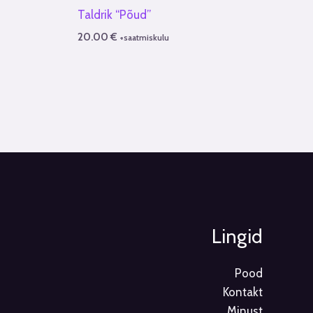
Taldrik “Põud”
20.00
€
+saatmiskulu
Lingid
Pood
Kontakt
Minust