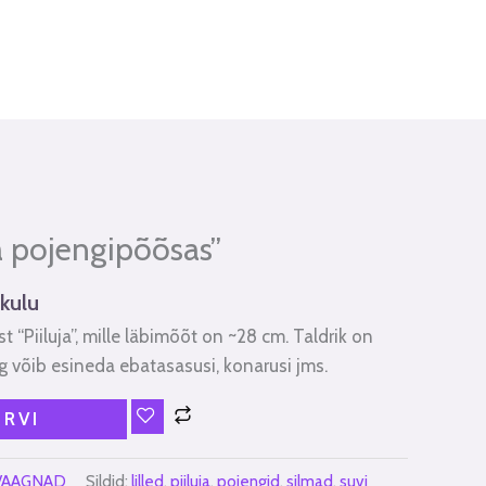
ja pojengipõõsas”
kulu
st “Piiluja”, mille läbimõõt on ~28 cm. Taldrik on
 võib esineda ebatasasusi, konarusi jms.
ORVI
VAAGNAD
Sildid:
lilled
,
piiluja
,
pojengid
,
silmad
,
suvi