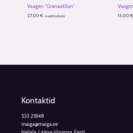
Vaagen “Granaatõun”
Vaagen
27.00
€
15.00
+saatmiskulu
Kontaktid
533 21848
maiga@maiga.ee
Haljala, Lääne-Virumaa, Eesti