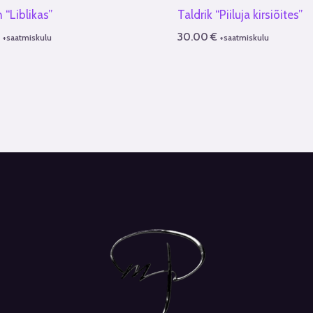
 “Liblikas”
Taldrik “Piiluja kirsiõites”
€
30.00
€
+saatmiskulu
+saatmiskulu