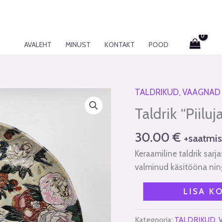
AVALEHT
MINUST
KONTAKT
POOD
TALDRIKUD, VAAGNAD
Taldrik
"Piiluja
Taldrik “Piilu
pojengipõõsas"
kogus
30.00
€
+saatmis
Keraamiline taldrik sarja
valminud käsitööna ning
LISA K
Kategooria:
TALDRIKUD, 