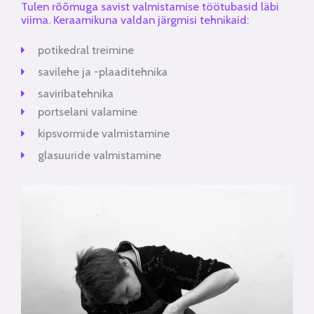
Tulen rõõmuga savist valmistamise töötubasid läbi
viima. Keraamikuna valdan järgmisi tehnikaid:
potikedral treimine
savilehe ja -plaaditehnika
saviribatehnika
portselani valamine
kipsvormide valmistamine
glasuuride valmistamine