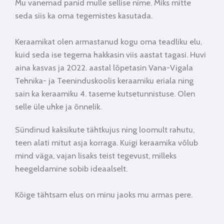
Mu vanemad panid mulle sellise nime. Miks mitte
seda siis ka oma tegemistes kasutada.
Keraamikat olen armastanud kogu oma teadliku elu,
kuid seda ise tegema hakkasin viis aastat tagasi. Huvi
aina kasvas ja 2022. aastal lõpetasin Vana-Vigala
Tehnika- ja Teeninduskoolis keraamiku eriala ning
sain ka keraamiku 4. taseme kutsetunnistuse. Olen
selle üle uhke ja õnnelik.
Sündinud kaksikute tähtkujus ning loomult rahutu,
teen alati mitut asja korraga. Kuigi keraamika võlub
mind väga, vajan lisaks teist tegevust, milleks
heegeldamine sobib ideaalselt.
Kõige tähtsam elus on minu jaoks mu armas pere.