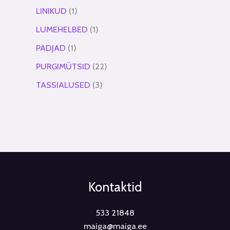
LINIKUD
1
LUMEHELBED
1
PADJAD
1
PURGIMÜTSID
22
TASSIALUSED
3
Kontaktid
533 21848
maiga@maiga.ee