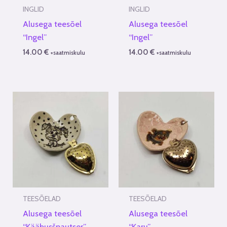
INGLID
INGLID
Alusega teesõel
Alusega teesõel
“Ingel”
“Ingel”
14.00
€
14.00
€
+saatmiskulu
+saatmiskulu
TEESÕELAD
TEESÕELAD
Alusega teesõel
Alusega teesõel
“Kääbusšnautser”
“Karu”