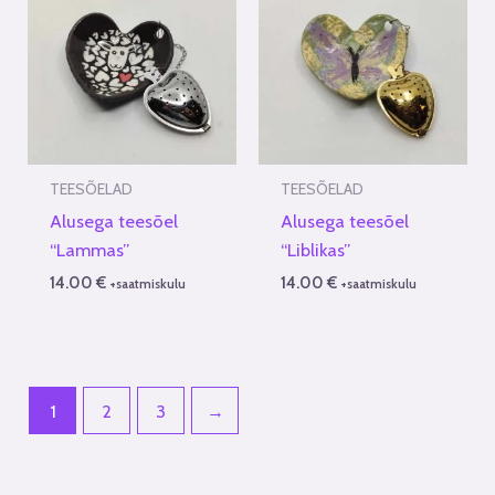
TEESÕELAD
TEESÕELAD
Alusega teesõel
Alusega teesõel
“Lammas”
“Liblikas”
14.00
€
14.00
€
+saatmiskulu
+saatmiskulu
1
2
3
→