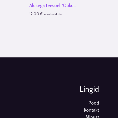
Alusega teesõel “Öökull”
12.00
€
+saatmiskulu
Lingid
Pood
Kontakt
Minust