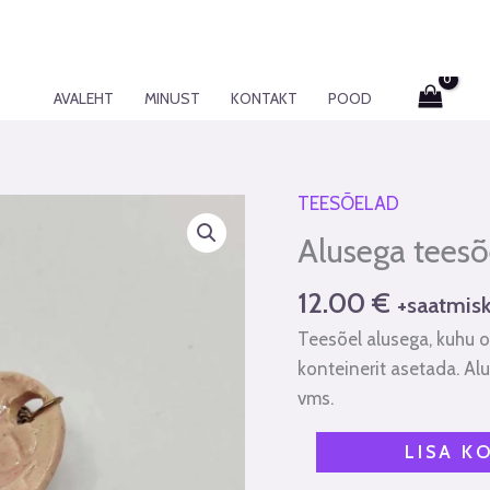
AVALEHT
MINUST
KONTAKT
POOD
TEESÕELAD
Alusega
teesõel
Alusega teesõ
"Karu"
kogus
12.00
€
+saatmisk
Teesõel alusega, kuhu 
konteinerit asetada. Al
vms.
LISA K