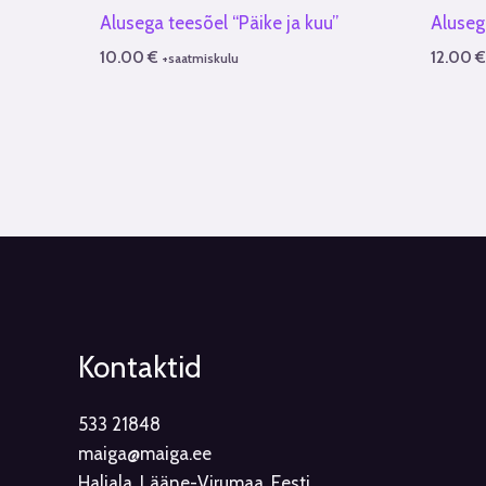
Alusega teesõel “Päike ja kuu”
Aluseg
10.00
€
12.00
+saatmiskulu
Kontaktid
533 21848
maiga@maiga.ee
Haljala, Lääne-Virumaa, Eesti