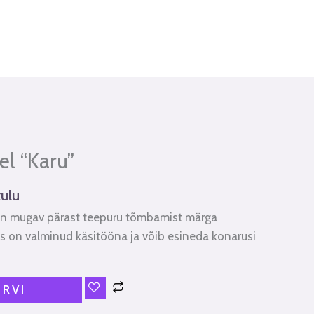
el “Karu”
ulu
on mugav pärast teepuru tõmbamist märga
us on valminud käsitööna ja võib esineda konarusi
ORVI