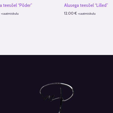
a teesõel “Põder”
Alusega teesõel “Lilled”
€
12.00
€
+saatmiskulu
+saatmiskulu