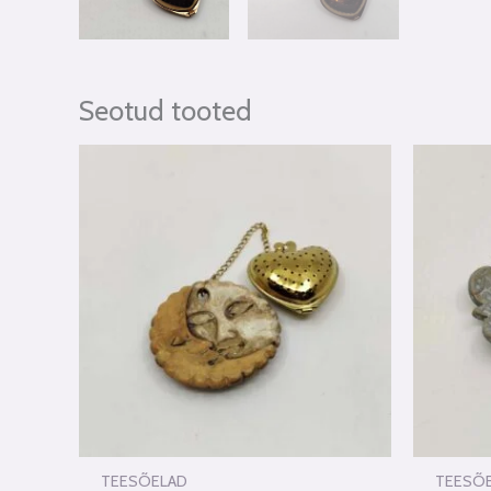
Seotud tooted
TEESÕELAD
TEESÕ