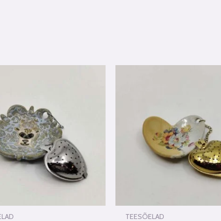
ELAD
TEESÕELAD