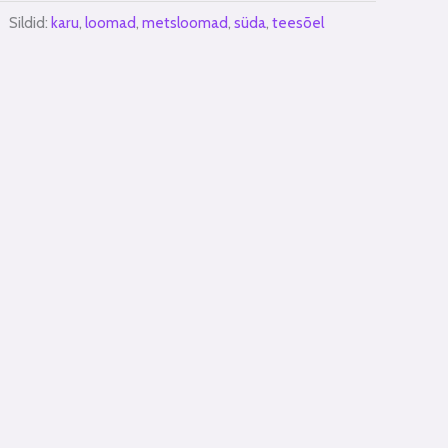
Sildid:
karu
,
loomad
,
metsloomad
,
süda
,
teesõel