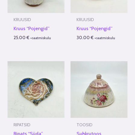
KRUUSID
KRUUSID
Kruus “Pojengid”
Kruus “Pojengid”
25.00
€
30.00
€
+saatmiskulu
+saatmiskulu
RIPATSID
TOOSID
Ripats “Süda”
Suhkrutoos