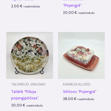
“Pojengid”
2.00
€
+saatmiskulu
20.00
€
+saatmiskulu
TALDRIKUD, VAAGNAD
KAANEGA ALUSED
Taldrik “Piiluja
Võitoos “Pojengid”
pojengipõõsas”
38.00
€
+saatmiskulu
30.00
€
+saatmiskulu