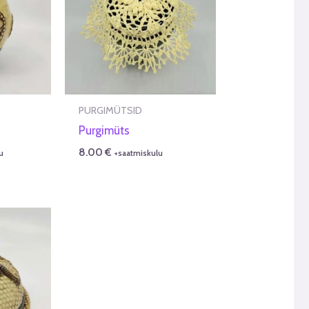
PURGIMÜTSID
Purgimüts
8.00
€
u
+saatmiskulu