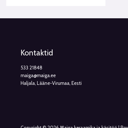
Kontaktid
533 21848
maiga@maiga.ee
Haljala, Lääne-Virumaa, Eesti
Copyright © 2026 Maiga keraamika ja käsitöö | P