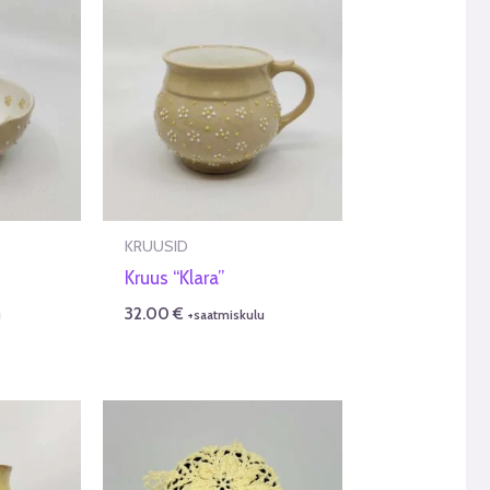
KRUUSID
Kruus “Klara”
32.00
€
u
+saatmiskulu