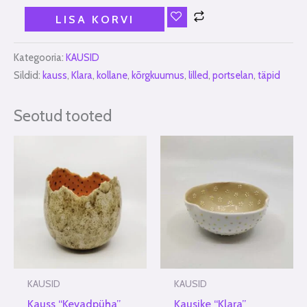
LISA KORVI
Kategooria:
KAUSID
Sildid:
kauss
,
Klara
,
kollane
,
kõrgkuumus
,
lilled
,
portselan
,
täpid
Seotud tooted
KAUSID
KAUSID
Kauss “Kevadpüha”
Kausike “Klara”