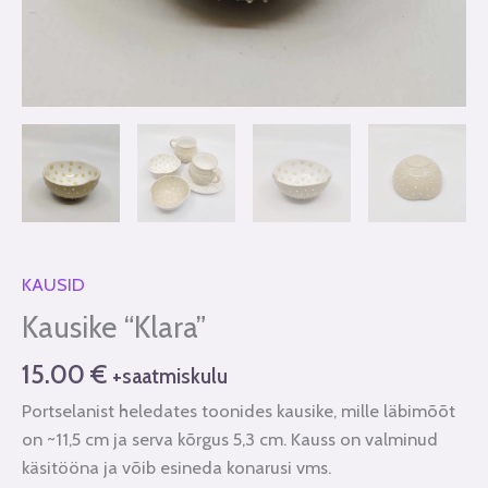
KAUSID
Kausike “Klara”
15.00
€
+saatmiskulu
Portselanist heledates toonides kausike, mille läbimõõt
on ~11,5 cm ja serva kõrgus 5,3 cm. Kauss on valminud
käsitööna ja võib esineda konarusi vms.