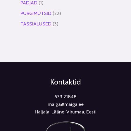
PADJAD
1
PURGIMÜTSID
22
TASSIALUSED
3
Kontaktid
533 21848
maiga@maiga.ee
Haljala, Lääne-Virumaa, Eesti