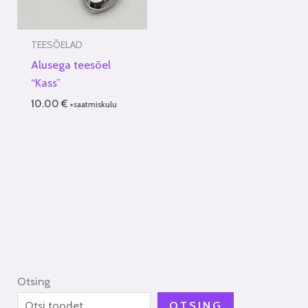
TEESÕELAD
Alusega teesõel
“Kass”
10.00
€
+saatmiskulu
Otsing
OTSING