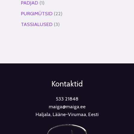
PADJAD
1
PURGIMÜTSID
22
TASSIALUSED
3
Kontaktid
533 21848
maiga@maiga.ee
Haljala, Lääne-Virumaa, Eesti