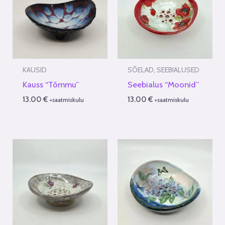
KAUSID
SÕELAD, SEEBIALUSED
Kauss “Tõmmu”
Seebialus “Moonid”
13.00
€
13.00
€
+saatmiskulu
+saatmiskulu