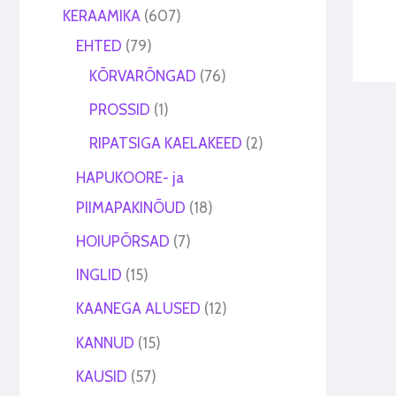
t
t
KERAAMIKA
607
EHTED
79
KÕRVARÕNGAD
76
PROSSID
1
RIPATSIGA KAELAKEED
2
HAPUKOORE- ja
PIIMAPAKINÕUD
18
HOIUPÕRSAD
7
INGLID
15
KAANEGA ALUSED
12
KANNUD
15
KAUSID
57