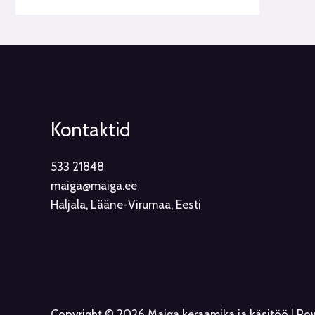
Kontaktid
533 21848
maiga@maiga.ee
Haljala, Lääne-Virumaa, Eesti
Copyright © 2026 Maiga keraamika ja käsitöö | P