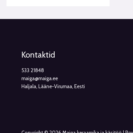
Kontaktid
533 21848
maiga@maiga.ee
Haljala, Lääne-Virumaa, Eesti
Copyright © 2026 Maiga keraamika ja käsitöö | P