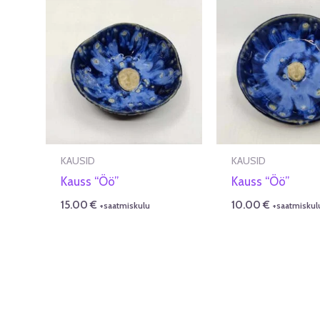
KAUSID
KAUSID
Kauss “Öö”
Kauss “Öö”
15.00
€
10.00
€
+saatmiskulu
+saatmiskul