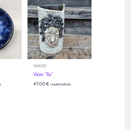
VAASID
Vaas “Ilu”
47.00
€
u
+saatmiskulu