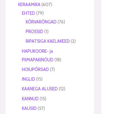
t
t
KERAAMIKA
607
EHTED
79
KÕRVARÕNGAD
76
PROSSID
1
RIPATSIGA KAELAKEED
2
HAPUKOORE- ja
PIIMAPAKINÕUD
18
HOIUPÕRSAD
7
INGLID
15
KAANEGA ALUSED
12
KANNUD
15
KAUSID
57