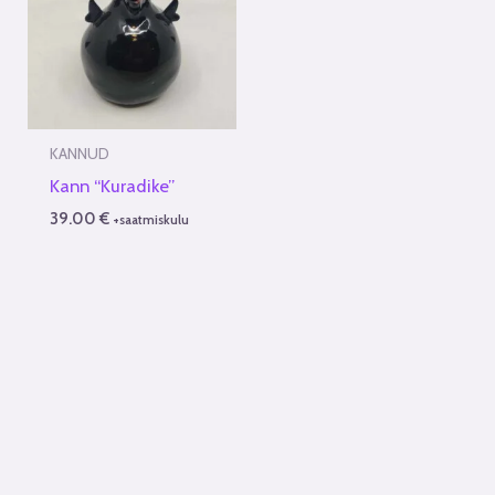
KANNUD
Kann “Kuradike”
39.00
€
+saatmiskulu