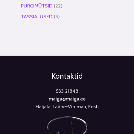
PURGIMÜTSID
22
TASSIALUSED
3
Kontaktid
533 21848
maiga@maiga.ee
Haljala, Lääne-Virumaa, Eesti