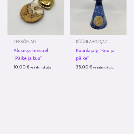
TEESÕELAD
KÜÜNLAHOIDJAD
Alusega teesõel
Küünlajalg “Kuu ja
“Päike ja kuu”
päike”
10.00
€
38.00
€
+saatmiskulu
+saatmiskulu