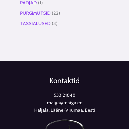
PADJAD
1
PURGIMÜTSID
22
TASSIALUSED
3
Kontaktid
533 21848
maiga@maiga.ee
Haljala, Lääne-Virumaa, Eesti