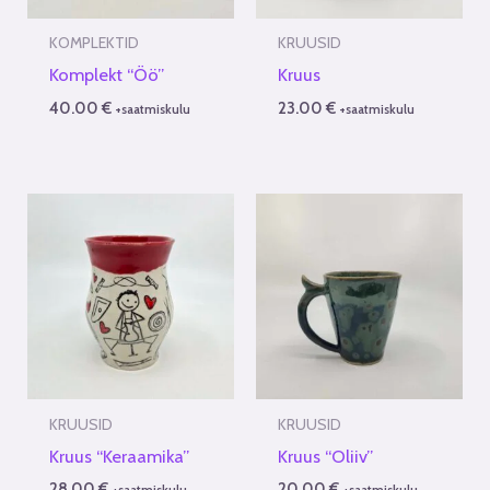
KOMPLEKTID
KRUUSID
Komplekt “Öö”
Kruus
40.00
€
23.00
€
+saatmiskulu
+saatmiskulu
KRUUSID
KRUUSID
Kruus “Keraamika”
Kruus “Oliiv”
28.00
€
20.00
€
+saatmiskulu
+saatmiskulu