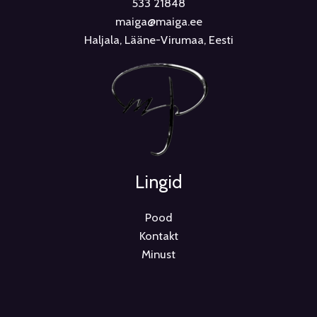
533 21848
maiga@maiga.ee
Haljala, Lääne-Virumaa, Eesti
Lingid
Pood
Kontakt
Minust