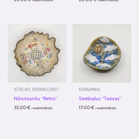
SÕELAD, SEEBIALUSED
KERAAMIKA
Nõrutusnõu “Retro”
Seebialus “Taevas”
35.00
€
17.00
€
+saatmiskulu
+saatmiskulu