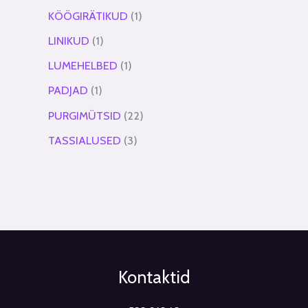
KÖÖGIRÄTIKUD
1
LINIKUD
1
LUMEHELBED
1
PADJAD
1
PURGIMÜTSID
22
TASSIALUSED
3
Kontaktid