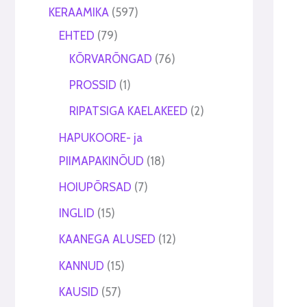
t
t
KERAAMIKA
597
EHTED
79
KÕRVARÕNGAD
76
PROSSID
1
RIPATSIGA KAELAKEED
2
HAPUKOORE- ja
PIIMAPAKINÕUD
18
HOIUPÕRSAD
7
INGLID
15
KAANEGA ALUSED
12
KANNUD
15
KAUSID
57