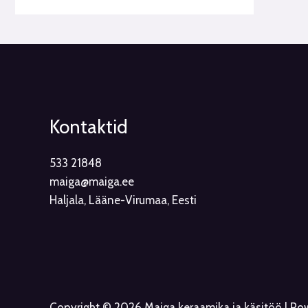
Kontaktid
533 21848
maiga@maiga.ee
Haljala, Lääne-Virumaa, Eesti
Copyright © 2026 Maiga keraamika ja käsitöö | P