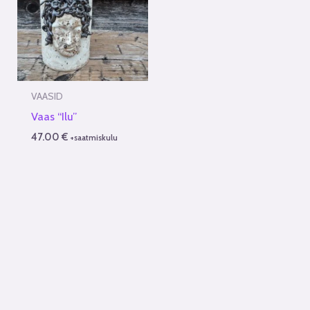
VAASID
Vaas “Ilu”
47.00
€
+saatmiskulu