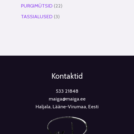
PURGIMÜTSID
22
TASSIALUSED
3
Kontaktid
533 21848
maiga@maiga.ee
Haljala, Lääne-Virumaa, Eesti