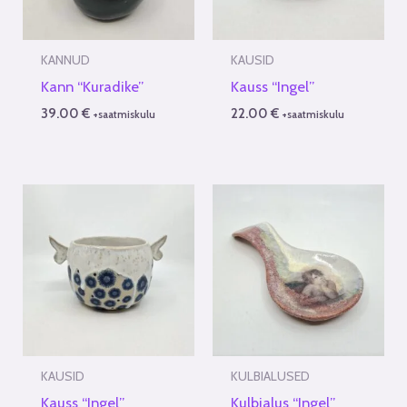
KANNUD
KAUSID
Kann “Kuradike”
Kauss “Ingel”
39.00
€
22.00
€
+saatmiskulu
+saatmiskulu
KAUSID
KULBIALUSED
Kauss “Ingel”
Kulbialus “Ingel”