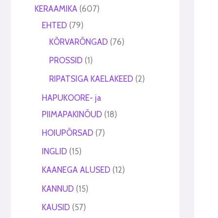
t
t
KERAAMIKA
607
EHTED
79
KÕRVARÕNGAD
76
PROSSID
1
RIPATSIGA KAELAKEED
2
HAPUKOORE- ja
PIIMAPAKINÕUD
18
HOIUPÕRSAD
7
INGLID
15
KAANEGA ALUSED
12
KANNUD
15
KAUSID
57