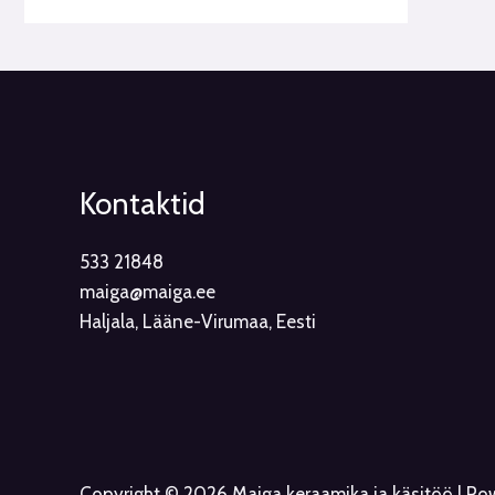
Kontaktid
533 21848
maiga@maiga.ee
Haljala, Lääne-Virumaa, Eesti
Copyright © 2026 Maiga keraamika ja käsitöö | P