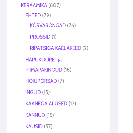
t
t
KERAAMIKA
607
EHTED
79
KÕRVARÕNGAD
76
PROSSID
1
RIPATSIGA KAELAKEED
2
HAPUKOORE- ja
PIIMAPAKINÕUD
18
HOIUPÕRSAD
7
INGLID
15
KAANEGA ALUSED
12
KANNUD
15
KAUSID
57