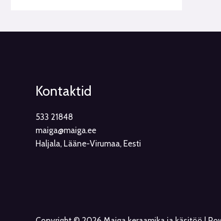
Kontaktid
533 21848
maiga@maiga.ee
Haljala, Lääne-Virumaa, Eesti
Copyright © 2026 Maiga keraamika ja käsitöö | P