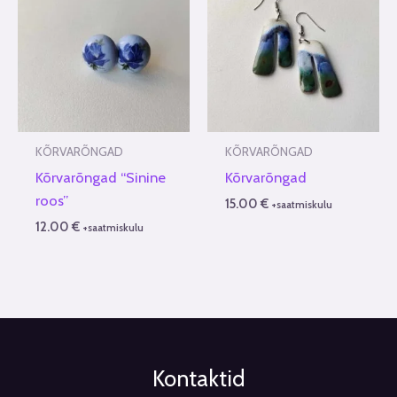
KÕRVARÕNGAD
KÕRVARÕNGAD
Kõrvarõngad “Sinine
Kõrvarõngad
roos”
15.00
€
+saatmiskulu
12.00
€
+saatmiskulu
Kontaktid