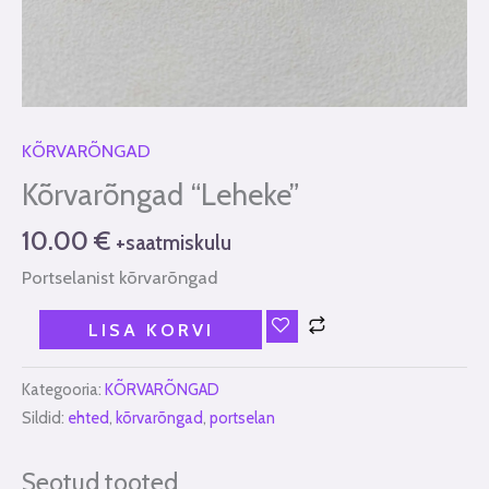
KÕRVARÕNGAD
Kõrvarõngad “Leheke”
10.00
€
+saatmiskulu
Portselanist kõrvarõngad
LISA KORVI
Kategooria:
KÕRVARÕNGAD
Sildid:
ehted
,
kõrvarõngad
,
portselan
Seotud tooted