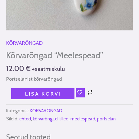
KÕRVARÕNGAD
Kõrvarõngad “Meelespead”
12.00
€
+saatmiskulu
Portselanist kõrvarõngad
LISA KORVI
Kategooria:
KÕRVARÕNGAD
Sildid:
ehted
,
kõrvarõngad
,
lilled
,
meelespead
,
portselan
Seotud tooted