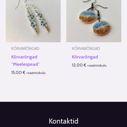
KÕRVARÕNGAD
KÕRVARÕNGAD
Kõrvarõngad
Kõrvarõngad
“Meelespead”
12.00
€
+saatmiskulu
15.00
€
+saatmiskulu
Kontaktid