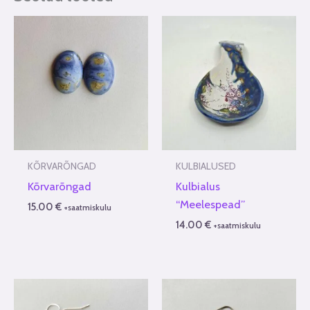
KÕRVARÕNGAD
KULBIALUSED
Kõrvarõngad
Kulbialus
“Meelespead”
15.00
€
+saatmiskulu
14.00
€
+saatmiskulu