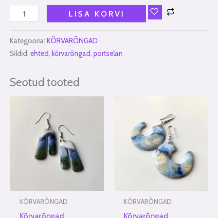
LISA KORVI
Kategooria:
KÕRVARÕNGAD
Sildid:
ehted
,
kõrvarõngad
,
portselan
Seotud tooted
KÕRVARÕNGAD
KÕRVARÕNGAD
Kõrvarõngad
Kõrvarõngad