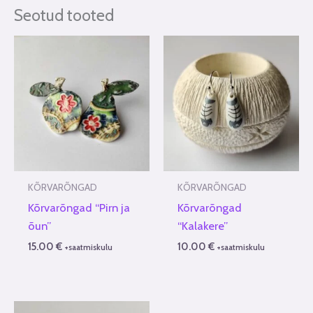
Seotud tooted
KÕRVARÕNGAD
KÕRVARÕNGAD
Kõrvarõngad “Pirn ja
Kõrvarõngad
õun”
“Kalakere”
15.00
€
10.00
€
+saatmiskulu
+saatmiskulu