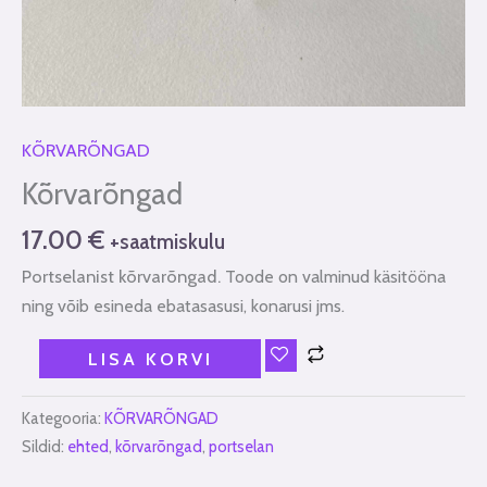
KÕRVARÕNGAD
Kõrvarõngad
17.00
€
+saatmiskulu
Portselanist kõrvarõngad.
Toode on valminud käsitööna
ning võib esineda ebatasasusi, konarusi jms.
LISA KORVI
Kategooria:
KÕRVARÕNGAD
Sildid:
ehted
,
kõrvarõngad
,
portselan