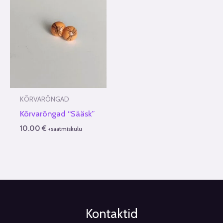
KÕRVARÕNGAD
Kõrvarõngad “Sääsk”
10.00
€
+saatmiskulu
Kontaktid