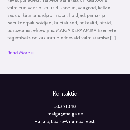
kevadpühadeks. Tarbekeraamikast on käsitööna
valminud vaasid, kruusid, kannud, vaagnad, kellad,
kausid, küünlahoidjad, mobiilihoidjad, piima- ja
hapukoorpakihoidjad, kulbialused, pokaalid, pitsid,
portselanist ehted jms. MAIGA KERAAMIKA Esemete
tegemiseks on kasutatud erinevaid valmistamise […]
Read More »
Kontaktid
533 21848
maiga@maiga.ee
Haljala, Lääne-Virumaa, Eesti