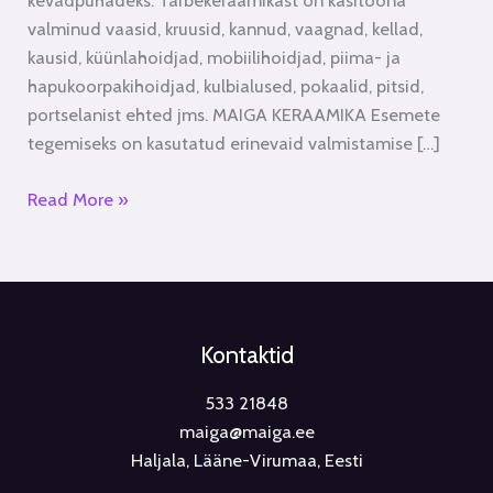
kevadpühadeks. Tarbekeraamikast on käsitööna
valminud vaasid, kruusid, kannud, vaagnad, kellad,
kausid, küünlahoidjad, mobiilihoidjad, piima- ja
hapukoorpakihoidjad, kulbialused, pokaalid, pitsid,
portselanist ehted jms. MAIGA KERAAMIKA Esemete
tegemiseks on kasutatud erinevaid valmistamise […]
Read More »
Kontaktid
533 21848
maiga@maiga.ee
Haljala, Lääne-Virumaa, Eesti