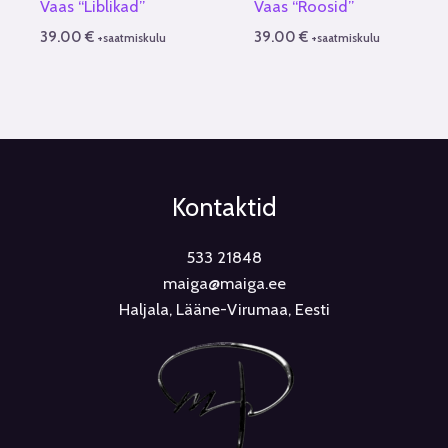
Vaas “Liblikad”
Vaas “Roosid”
39.00
€
39.00
€
+saatmiskulu
+saatmiskulu
Kontaktid
533 21848
maiga@maiga.ee
Haljala, Lääne-Virumaa, Eesti