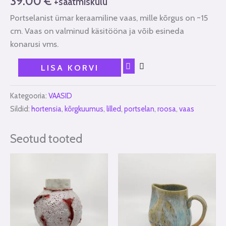
39.00
€
+saatmiskulu
Portselanist ümar keraamiline vaas, mille kõrgus on ~15
cm. Vaas on valminud käsitööna ja võib esineda
konarusi vms.
LISA KORVI
Kategooria:
VAASID
Sildid:
hortensia
,
kõrgkuumus
,
lilled
,
portselan
,
roosa
,
vaas
Seotud tooted