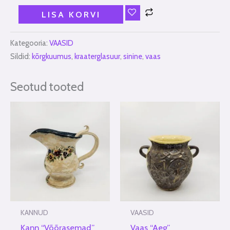
LISA KORVI
Kategooria:
VAASID
Sildid:
kõrgkuumus
,
kraaterglasuur
,
sinine
,
vaas
Seotud tooted
KANNUD
VAASID
Kann “Võõrasemad”
Vaas “Aeg”