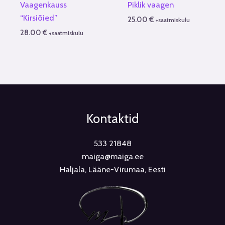
Vaagenkauss
Piklik vaagen
“Kirsiõied”
25.00
€
+saatmiskulu
28.00
€
+saatmiskulu
Kontaktid
533 21848
maiga@maiga.ee
Haljala, Lääne-Virumaa, Eesti