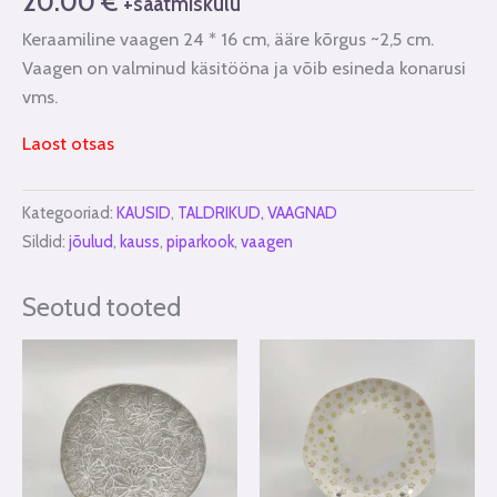
20.00
€
+saatmiskulu
Keraamiline vaagen 24 * 16 cm, ääre kõrgus ~2,5 cm.
Vaagen on valminud käsitööna ja võib esineda konarusi
vms.
Laost otsas
Kategooriad:
KAUSID
,
TALDRIKUD, VAAGNAD
Sildid:
jõulud
,
kauss
,
piparkook
,
vaagen
Seotud tooted