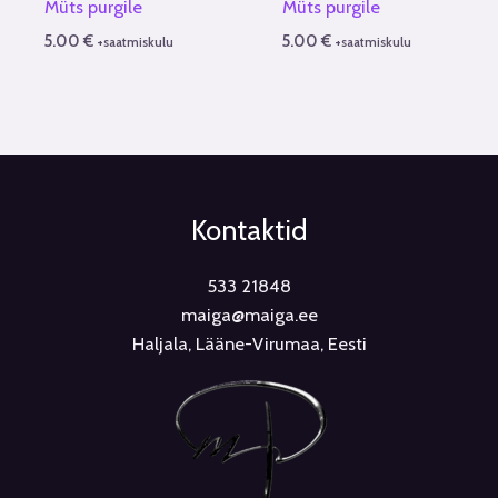
Müts purgile
Müts purgile
5.00
€
5.00
€
+saatmiskulu
+saatmiskulu
Kontaktid
533 21848
maiga@maiga.ee
Haljala, Lääne-Virumaa, Eesti