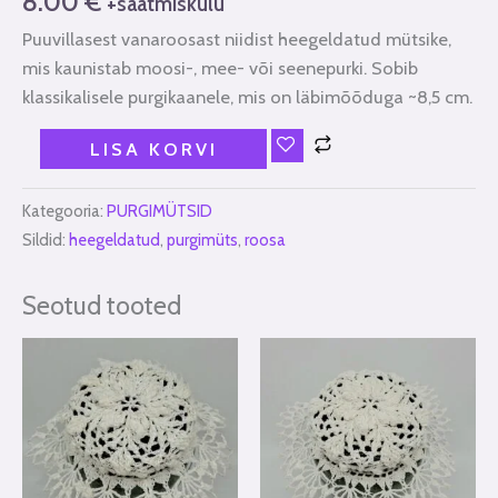
8.00
€
+saatmiskulu
Puuvillasest vanaroosast niidist heegeldatud mütsike,
mis kaunistab moosi-, mee- või seenepurki. Sobib
klassikalisele purgikaanele, mis on läbimõõduga ~8,5 cm.
LISA KORVI
Kategooria:
PURGIMÜTSID
Sildid:
heegeldatud
,
purgimüts
,
roosa
Seotud tooted