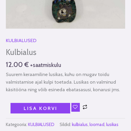
KULBIALUSED
Kulbialus
12.00
€
+saatmiskulu
Suurem keraamiline lusikas, kuhu on mugav toidu
valmistamise ajal kulpi toetada. Lusikas on valminud
käsitööna ning võib esineda ebatasasusi, konarusi jms.
LISA KORVI
Kategooria:
KULBIALUSED
Sildid:
kulbialus
,
loomad
,
lusikas