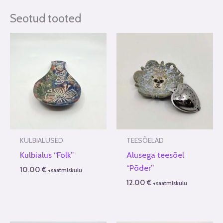
Seotud tooted
KULBIALUSED
TEESÕELAD
Kulbialus “Folk”
Alusega teesõel
“Põder”
10.00
€
+saatmiskulu
12.00
€
+saatmiskulu