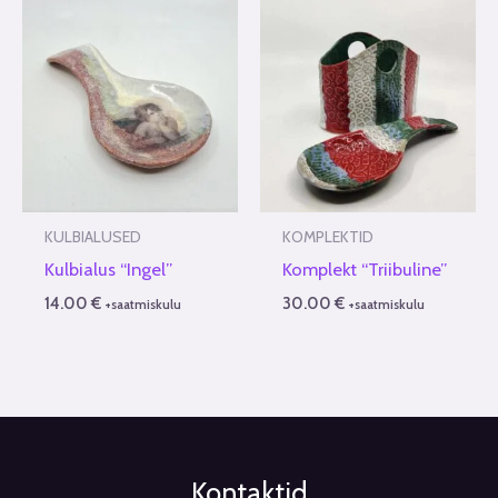
KULBIALUSED
KOMPLEKTID
Kulbialus “Ingel”
Komplekt “Triibuline”
14.00
€
30.00
€
+saatmiskulu
+saatmiskulu
Kontaktid