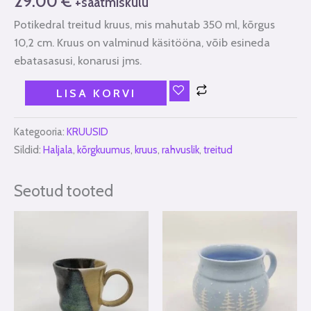
29.00
€
+saatmiskulu
Potikedral treitud kruus, mis mahutab 350 ml, kõrgus
10,2 cm. Kruus on valminud käsitööna, võib esineda
ebatasasusi, konarusi jms.
LISA KORVI
Kategooria:
KRUUSID
Sildid:
Haljala
,
kõrgkuumus
,
kruus
,
rahvuslik
,
treitud
Seotud tooted