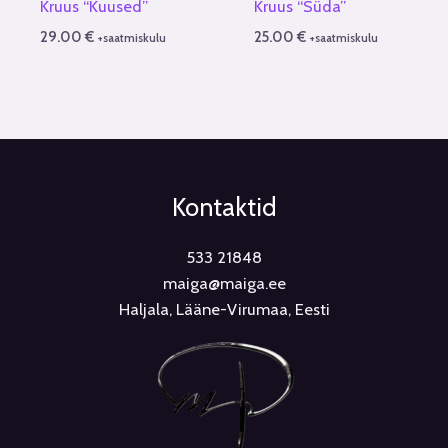
Kruus “Kuused”
Kruus “Süda”
29.00
€
25.00
€
+saatmiskulu
+saatmiskulu
Kontaktid
533 21848
maiga@maiga.ee
Haljala, Lääne-Virumaa, Eesti