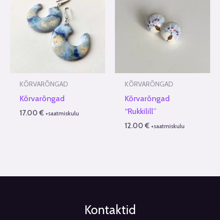
KÕRVARÕNGAD
KÕRVARÕNGAD
Kõrvarõngad
Kõrvarõngad
“Rukkilill”
17.00
€
+saatmiskulu
12.00
€
+saatmiskulu
Kontaktid