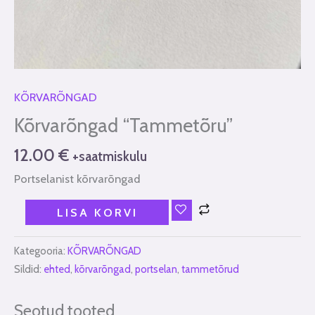
KÕRVARÕNGAD
Kõrvarõngad “Tammetõru”
12.00
€
+saatmiskulu
Portselanist kõrvarõngad
LISA KORVI
Kategooria:
KÕRVARÕNGAD
Sildid:
ehted
,
kõrvarõngad
,
portselan
,
tammetõrud
Seotud tooted