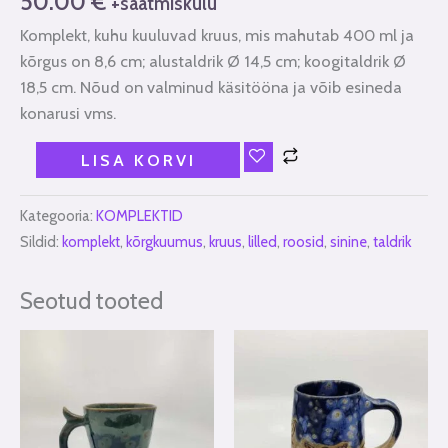
50.00
€
+saatmiskulu
Komplekt, kuhu kuuluvad kruus, mis mahutab 400 ml ja
kõrgus on 8,6 cm; alustaldrik Ø 14,5 cm; koogitaldrik Ø
18,5 cm. Nõud on valminud käsitööna ja võib esineda
konarusi vms.
LISA KORVI
Kategooria:
KOMPLEKTID
Sildid:
komplekt
,
kõrgkuumus
,
kruus
,
lilled
,
roosid
,
sinine
,
taldrik
Seotud tooted