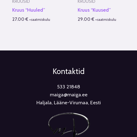
KRUUSID
KRUUSID
Kruus “Huuled”
Kruus “Kuused”
27.00
€
29.00
€
+saatmiskulu
+saatmiskulu
Kontaktid
533 21848
maiga@maiga.ee
Haljala, Lääne-Virumaa, Eesti