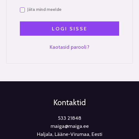
Jäta mind meelde
LOGI SISSE
Kaotasid parooli?
Kontaktid
533 21848
maiga@maiga.ee
Haljala, Lääne-Virumaa, Eesti